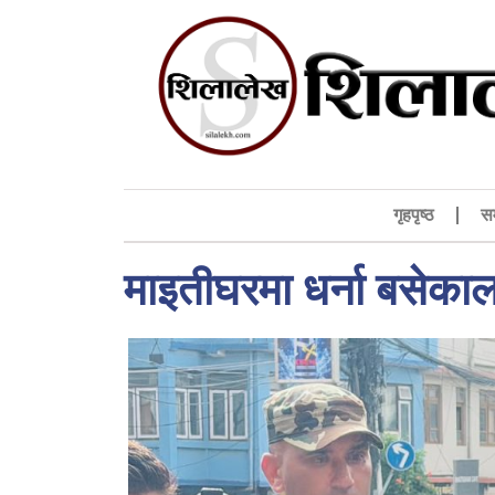
गृहपृष्ठ
स
माइतीघरमा धर्ना बसेकालाई